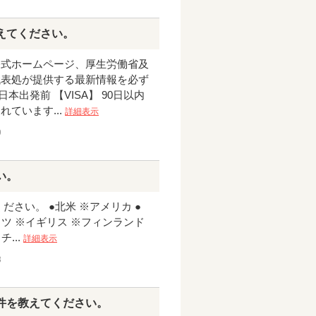
えてください。
公式ホームページ、厚生労働省及
代表処が提供する最新情報を必ず
本出発前 【VISA】 90日以内
ています...
詳細表示
9
い。
さい。 ●北米 ※アメリカ ●
イツ ※イギリス ※フィンランド
...
詳細表示
3
件を教えてください。