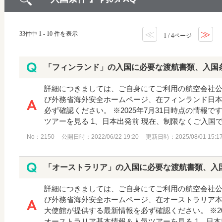
≪
≫
33件中 1 - 10 件を表示
1 / 4ページ
「フィンランド」の入国に必要な渡航書類、入国
詳細につきましては、ご自身にてご利用の航空会社
び外務省海外安全ホームページ、在フィンランド日
必ず確認ください。 ※2025年7月31日時点の情報
ツアーを見る 1、日本出発前 現在、制限なくご入国でき
No：2150
公開日時：2022/06/22 19:20
更新日時：2025/08/01 15:1
「オーストラリア」の入国に必要な渡航書類、入
詳細につきましては、ご自身にてご利用の航空会社
び外務省海外安全ホームページ、在オーストラリア
大使館が提供する最新情報を必ず確認ください。 ※20
オーストラリア基本情報＆人気ツアーを見る 1、日本出発