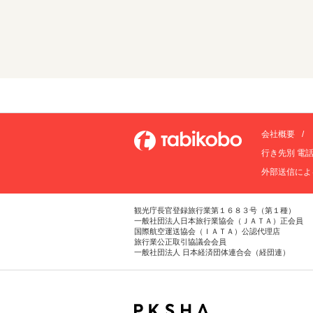
会社概要
行き先別 電
外部送信によ
観光庁長官登録旅行業第１６８３号（第１種）
一般社団法人日本旅行業協会（ＪＡＴＡ）正会員
国際航空運送協会（ＩＡＴＡ）公認代理店
旅行業公正取引協議会会員
一般社団法人 日本経済団体連合会（経団連）