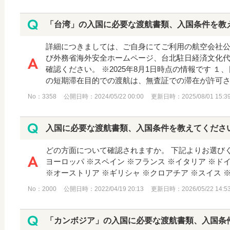
「台湾」の入国に必要な渡航書類、入国条件を教
詳細につきましては、ご自身にてご利用の航空会社
び外務省海外安全ホームページ、台北駐日経済文化
確認ください。 ※2025年8月1日時点の情報です １、日
の短期滞在目的での渡航は、無査証での滞在が許可され
No：3358
公開日時：2024/05/22 00:00
更新日時：2025/08/01 15:3
入国に必要な渡航書類、入国条件を教えてくださ
どの方面について確認されますか。 下記よりお選びくだ
ヨーロッパ ※スペイン ※フランス ※イタリア ※ド
※オーストリア ※ギリシャ ※クロアチア ※スイス ※チ
No：2000
公開日時：2022/04/19 20:13
更新日時：2026/05/22 14:5
「カンボジア」の入国に必要な渡航書類、入国条