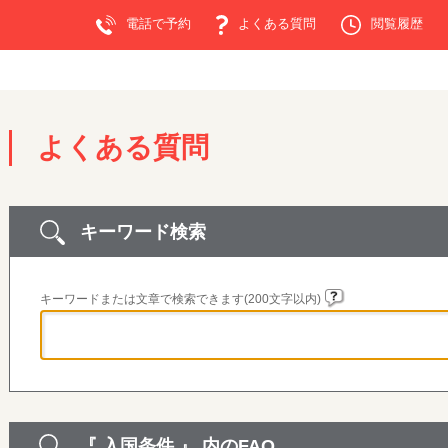
電話で予約
よくある質問
閲覧履歴
よくある質問
キーワード検索
キーワードまたは文章で検索できます(200文字以内)
『 入国条件 』 内のFAQ