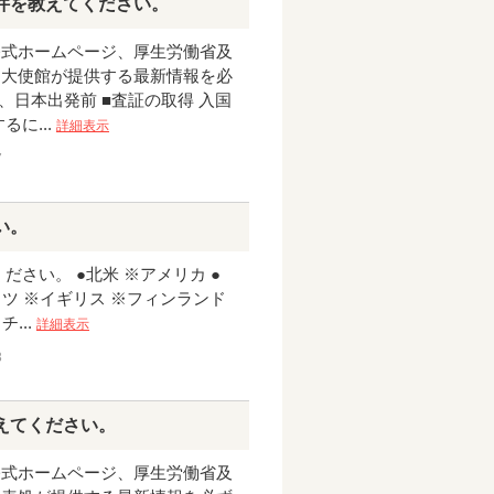
件を教えてください。
公式ホームページ、厚生労働省及
国大使館が提供する最新情報を必
1、日本出発前 ■査証の取得 入国
に...
詳細表示
7
い。
さい。 ●北米 ※アメリカ ●
イツ ※イギリス ※フィンランド
...
詳細表示
3
えてください。
公式ホームページ、厚生労働省及