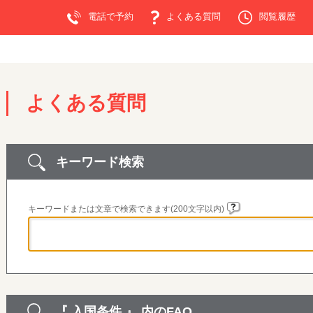
電話で予約
よくある質問
閲覧履歴
よくある質問
キーワード検索
キーワードまたは文章で検索できます(200文字以内)
『 入国条件 』 内のFAQ