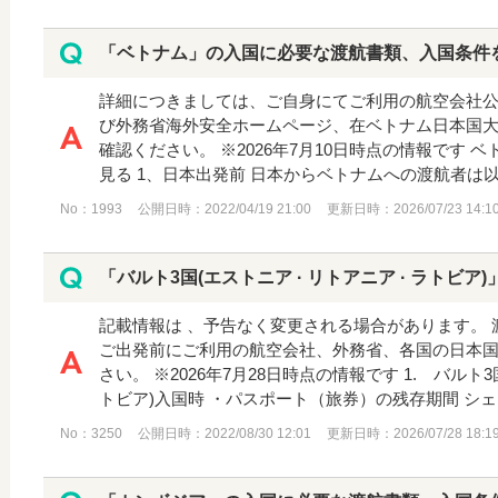
「ベトナム」の入国に必要な渡航書類、入国条件
詳細につきましては、ご自身にてご利用の航空会社
び外務省海外安全ホームページ、在ベトナム日本国
確認ください。 ※2026年7月10日時点の情報です
見る 1、日本出発前 日本からベトナムへの渡航者は以下
No：1993
公開日時：2022/04/19 21:00
更新日時：2026/07/23 14:1
「バルト3国(エストニア · ‎リトアニア · ‎ラトビア)
記載情報は 、予告なく変更される場合があります。
ご出発前にご利用の航空会社、外務省、各国の日本
さい。 ※2026年7月28日時点の情報です 1. バル
トビア)入国時 ・パスポート（旅券）の残存期間 シェン
No：3250
公開日時：2022/08/30 12:01
更新日時：2026/07/28 18:1