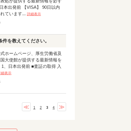
代表処が提供する最新情報を必ず
本出発前 【VISA】 90日以内
ています...
詳細表示
9
条件を教えてください。
公式ホームページ、厚生労働省及
本国大使館が提供する最新情報を
 1、日本出発前 ■査証の取得 入
詳細表示
6
≪
≫
1
2
3
4