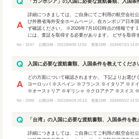
「カンボジア」の入国に必要な渡航書類、入国条
詳細につきましては、ご自身にてご利用の航空会社
び外務省海外安全ホームページ、在カンボジア日本
ず確認ください。 ※2026年7月10日時点の情報です 
には、査証を取得する必要があります。 ビザを取得する
No：3247
公開日時：2022/08/30 12:01
更新日時：2026/07/23 14:0
入国に必要な渡航書類、入国条件を教えてくださ
どの方面について確認されますか。 下記よりお選びくだ
ヨーロッパ ※スペイン ※フランス ※イタリア ※ド
※オーストリア ※ギリシャ ※クロアチア ※スイス ※チ
No：2000
公開日時：2022/04/19 20:13
更新日時：2026/05/22 14:5
「台湾」の入国に必要な渡航書類、入国条件を教
詳細につきましては、ご自身にてご利用の航空会社