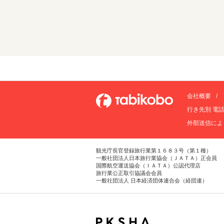
会社概要
行き先別 電
外部送信によ
観光庁長官登録旅行業第１６８３号（第１種）
一般社団法人日本旅行業協会（ＪＡＴＡ）正会員
国際航空運送協会（ＩＡＴＡ）公認代理店
旅行業公正取引協議会会員
一般社団法人 日本経済団体連合会（経団連）