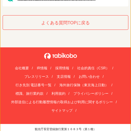
よくある質問TOPに戻る
会社概要
IR情報
採用情報
社会的責任（CSR）
プレスリリース
支店情報
お問い合わせ
行き先別 電話番号一覧
海外旅行保険（東京海上日動）
標識、旅行業約款
利用規約
プライバシーポリシー
外部送信による行動履歴情報の取得および利用に関するポリシー
サイトマップ
観光庁長官登録旅行業第１６８３号（第１種）