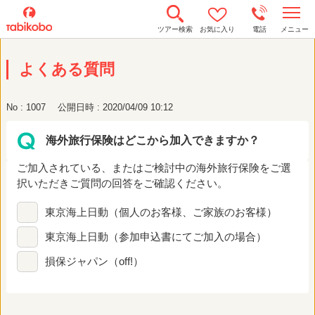
t
ツアー検索
お気に入り
電話
メニュー
o
g
g
よくある質問
l
e
n
a
No : 1007
公開日時 : 2020/04/09 10:12
v
i
g
海外旅行保険はどこから加入できますか？
a
t
i
ご加入されている、またはご検討中の海外旅行保険をご選
o
n
択いただきご質問の回答をご確認ください。
東京海上日動（個人のお客様、ご家族のお客様）
東京海上日動（参加申込書にてご加入の場合）
損保ジャパン（off!）