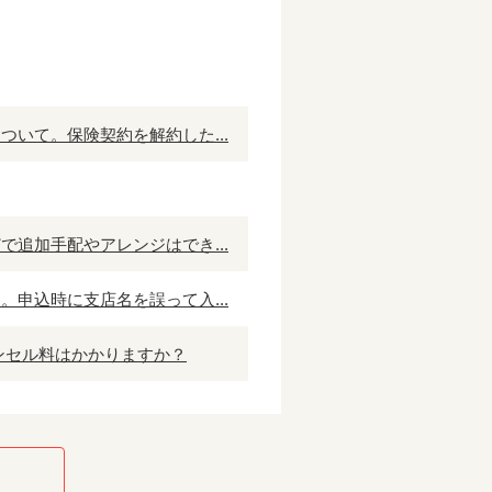
いて。保険契約を解約した...
追加手配やアレンジはでき...
申込時に支店名を誤って入...
ンセル料はかかりますか？