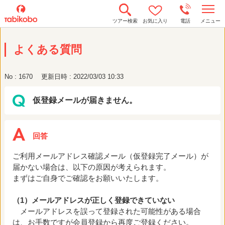
t
ツアー検索
お気に入り
電話
メニュー
o
g
g
よくある質問
l
e
n
a
No : 1670
更新日時 : 2022/03/03 10:33
v
i
g
仮登録メールが届きません。
a
t
i
o
n
ご利用メールアドレス確認メール（仮登録完了メール）が
届かない場合は、以下の原因が考えられます。
まずはご自身でご確認をお願いいたします。
（1）メールアドレスが正しく登録できていない
メールアドレスを誤って登録された可能性がある場合
は、お手数ですが会員登録から再度ご登録ください。