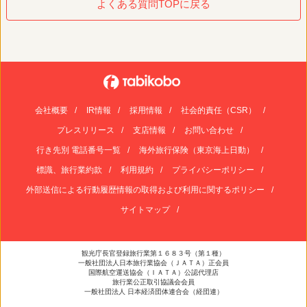
よくある質問TOPに戻る
会社概要
IR情報
採用情報
社会的責任（CSR）
プレスリリース
支店情報
お問い合わせ
行き先別 電話番号一覧
海外旅行保険（東京海上日動）
標識、旅行業約款
利用規約
プライバシーポリシー
外部送信による行動履歴情報の取得および利用に関するポリシー
サイトマップ
観光庁長官登録旅行業第１６８３号（第１種）
一般社団法人日本旅行業協会（ＪＡＴＡ）正会員
国際航空運送協会（ＩＡＴＡ）公認代理店
旅行業公正取引協議会会員
一般社団法人 日本経済団体連合会（経団連）