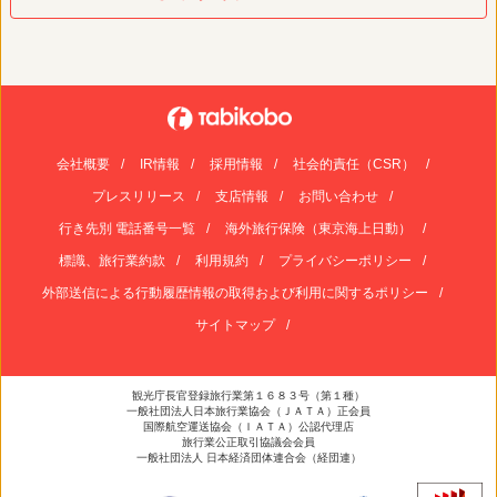
会社概要
IR情報
採用情報
社会的責任（CSR）
プレスリリース
支店情報
お問い合わせ
行き先別 電話番号一覧
海外旅行保険（東京海上日動）
標識、旅行業約款
利用規約
プライバシーポリシー
外部送信による行動履歴情報の取得および利用に関するポリシー
サイトマップ
観光庁長官登録旅行業第１６８３号（第１種）
一般社団法人日本旅行業協会（ＪＡＴＡ）正会員
国際航空運送協会（ＩＡＴＡ）公認代理店
旅行業公正取引協議会会員
一般社団法人 日本経済団体連合会（経団連）