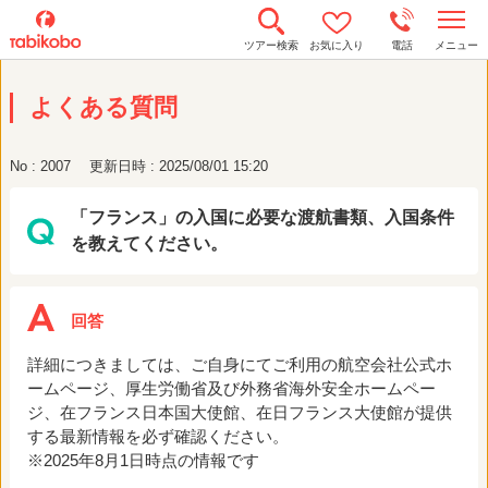
t
ツアー検索
お気に入り
電話
メニュー
o
g
g
よくある質問
l
e
n
a
No : 2007
更新日時 : 2025/08/01 15:20
v
i
g
「フランス」の入国に必要な渡航書類、入国条件
a
t
を教えてください。
i
o
n
詳細につきましては、ご自身にてご利用の航空会社公式ホ
ームページ、厚生労働省及び外務省海外安全ホームペー
ジ、在フランス日本国大使館、在日フランス大使館が提供
する最新情報を必ず確認ください。
※2025年8月1日時点の情報です