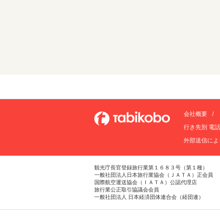
会社概要
行き先別 電
外部送信によ
観光庁長官登録旅行業第１６８３号（第１種）
一般社団法人日本旅行業協会（ＪＡＴＡ）正会員
国際航空運送協会（ＩＡＴＡ）公認代理店
旅行業公正取引協議会会員
一般社団法人 日本経済団体連合会（経団連）