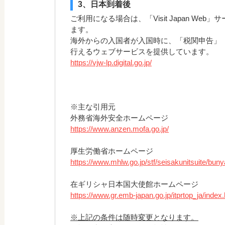
3、日本到着後
ご利用になる場合は、「Visit Japan We
ます。
海外からの入国者が入国時に、「税関申告」
行えるウェブサービスを提供しています。
https://vjw-lp.digital.go.jp/
※主な引用元
外務省海外安全ホームページ
https://www.anzen.mofa.go.jp/
厚生労働省ホームページ
https://www.mhlw.go.jp/stf/seisakunitsuite/bu
在ギリシャ日本国大使館ホームページ
https://www.gr.emb-japan.go.jp/itprtop_ja/index
※上記の条件は随時変更となります。