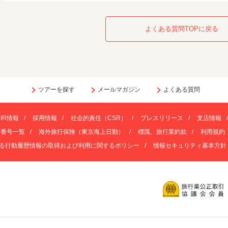
よくある質問TOPに戻る
ツアーを探す
メールマガジン
よくある質問
IR情報
採用情報
社会的責任（CSR）
プレスリリース
支店情報
話番号一覧
海外旅行保険（東京海上日動）
標識、旅行業約款
利用規約
る行動履歴情報の取得および利用に関するポリシー
情報セキュリティ基本方針