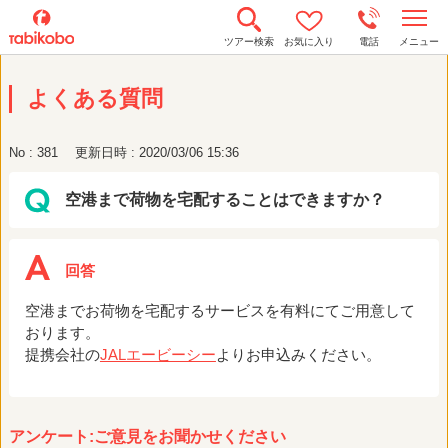
t
ツアー検索
お気に入り
電話
メニュー
o
g
g
よくある質問
l
e
n
a
No : 381
更新日時 : 2020/03/06 15:36
v
i
g
空港まで荷物を宅配することはできますか？
a
t
i
o
n
空港までお荷物を宅配するサービスを有料にてご用意して
おります。
提携会社の
JALエービーシー
よりお申込みください。
アンケート:ご意見をお聞かせください