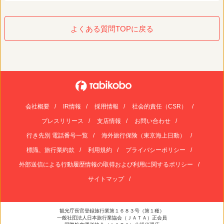
よくある質問TOPに戻る
会社概要
IR情報
採用情報
社会的責任（CSR）
プレスリリース
支店情報
お問い合わせ
行き先別 電話番号一覧
海外旅行保険（東京海上日動）
標識、旅行業約款
利用規約
プライバシーポリシー
外部送信による行動履歴情報の取得および利用に関するポリシー
サイトマップ
観光庁長官登録旅行業第１６８３号（第１種）
一般社団法人日本旅行業協会（ＪＡＴＡ）正会員