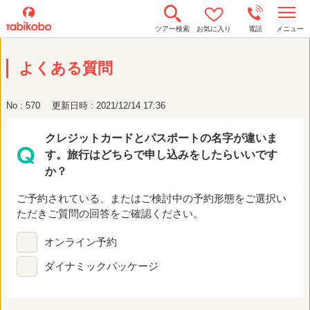
t
ツアー検索
お気に入り
電話
メニュー
o
g
g
よくある質問
l
e
n
a
No : 570
更新日時 : 2021/12/14 17:36
v
i
g
クレジットカードとパスポートの名字が違いま
a
t
す。旅行はどちらで申し込みをしたらいいです
i
o
か？
n
ご予約されている、またはご検討中の予約形態をご選択い
ただきご質問の回答をご確認ください。
オンライン予約
ダイナミックパッケージ