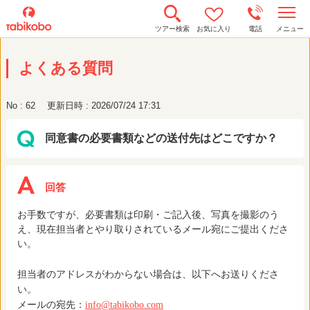
t
ツアー検索
お気に入り
電話
メニュー
o
g
g
よくある質問
l
e
n
a
No : 62
更新日時 : 2026/07/24 17:31
v
i
g
同意書の必要書類などの送付先はどこですか？
a
t
i
o
n
お手数ですが、必要書類は印刷・ご記入後、写真を撮影のう
え、現在担当者とやり取りされているメール宛にご提出くださ
い。
担当者のアドレスがわからない場合は、以下へお送りくださ
い。
メールの宛先：
info@tabikobo.com