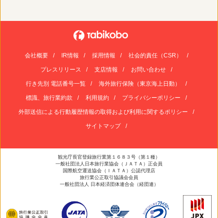
会社概要
IR情報
採用情報
社会的責任（CSR）
プレスリリース
支店情報
お問い合わせ
行き先別 電話番号一覧
海外旅行保険（東京海上日動）
標識、旅行業約款
利用規約
プライバシーポリシー
外部送信による行動履歴情報の取得および利用に関するポリシー
サイトマップ
観光庁長官登録旅行業第１６８３号（第１種）
一般社団法人日本旅行業協会（ＪＡＴＡ）正会員
国際航空運送協会（ＩＡＴＡ）公認代理店
旅行業公正取引協議会会員
一般社団法人 日本経済団体連合会（経団連）