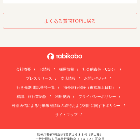
よくある質問TOPに戻る
会社概要
IR情報
採用情報
社会的責任（CSR）
プレスリリース
支店情報
お問い合わせ
行き先別 電話番号一覧
海外旅行保険（東京海上日動）
標識、旅行業約款
利用規約
プライバシーポリシー
外部送信による行動履歴情報の取得および利用に関するポリシー
サイトマップ
観光庁長官登録旅行業第１６８３号（第１種）
一般社団法人日本旅行業協会（ＪＡＴＡ）正会員