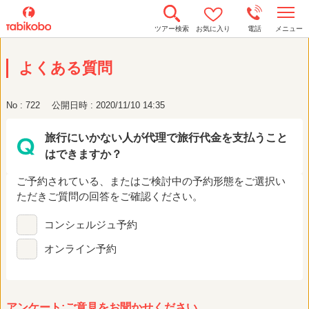
t
ツアー検索
お気に入り
電話
メニュー
o
g
g
よくある質問
l
e
n
a
No : 722
公開日時 : 2020/11/10 14:35
v
i
g
旅行にいかない人が代理で旅行代金を支払うこと
a
t
はできますか？
i
o
n
ご予約されている、またはご検討中の予約形態をご選択い
ただきご質問の回答をご確認ください。
コンシェルジュ予約
オンライン予約
アンケート:ご意見をお聞かせください