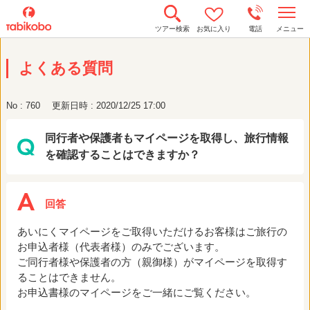
t
ツアー検索
お気に入り
電話
メニュー
o
g
g
よくある質問
l
e
n
a
No : 760
更新日時 : 2020/12/25 17:00
v
i
g
同行者や保護者もマイページを取得し、旅行情報
a
t
を確認することはできますか？
i
o
n
あいにくマイページをご取得いただけるお客様はご旅行の
お申込者様（代表者様）のみでございます。
ご同行者様や保護者の方（親御様）がマイページを取得す
ることはできません。
お申込書様のマイページをご一緒にご覧ください。