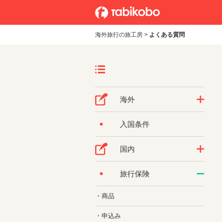
海外旅行の旅工房
>
よくある質問
海外
入国条件
国内
旅行保険
・商品
・申込み