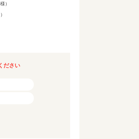
客様）
合）
ください