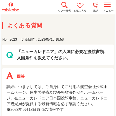
t
ツアー検索
お気に入り
電話
メニュー
o
g
g
よくある質問
l
e
n
a
No : 2023
更新日時 : 2023/05/18 18:58
v
i
g
「ニューカレドニア」の入国に必要な渡航書類、
a
t
入国条件を教えてください。
i
o
n
詳細につきましては、ご自身にてご利用の航空会社公式ホ
ームページ、厚生労働省及び外務省海外安全ホームペー
ジ、在ニューカレドニア日本国総領事館、ニューカレドニ
ア観光局が提供する最新情報を必ず確認ください。
※2023年5月18日時点の情報です