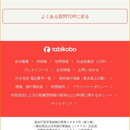
よくある質問TOPに戻る
会社概要
IR情報
採用情報
社会的責任（CSR）
プレスリリース
支店情報
お問い合わせ
行き先別 電話番号一覧
海外旅行保険（東京海上日動）
標識、旅行業約款
利用規約
プライバシーポリシー
外部送信による行動履歴情報の取得および利用に関するポリシー
サイトマップ
観光庁長官登録旅行業第１６８３号（第１種）
一般社団法人日本旅行業協会（ＪＡＴＡ）正会員