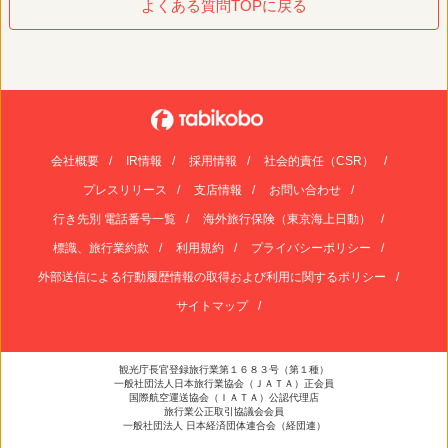
よくある質問TOPに戻る
会社概要
IR情報
採用情報
社会的責任（CSR）
プレスリリース
支店情報
お問い合わせ
行き先別 電話番号一覧
海外旅行保険（東京海上日動）
標識、旅行業約款
利用規約
プライバシーポリシー
外部送信による行動履歴情報の取得および利用に関するポリシー
サイトマップ
観光庁長官登録旅行業第１６８３号（第１種）
一般社団法人日本旅行業協会（ＪＡＴＡ）正会員
国際航空運送協会（ＩＡＴＡ）公認代理店
旅行業公正取引協議会会員
一般社団法人 日本経済団体連合会（経団連）