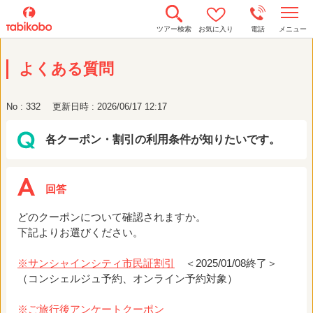
t
ツアー検索
お気に入り
電話
メニュー
o
g
g
よくある質問
l
e
n
a
No : 332
更新日時 : 2026/06/17 12:17
v
i
g
各クーポン・割引の利用条件が知りたいです。
a
t
i
o
n
どのクーポンについて確認されますか。
下記よりお選びください。
※サンシャインシティ市民証割引
＜2025/01/08終了＞
（コンシェルジュ予約、オンライン予約対象）
※ご旅行後アンケートクーポン