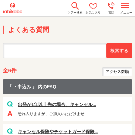
t
ツアー検索
お気に入り
電話
メニュー
o
g
g
よくある質問
l
e
n
a
v
i
g
a
t
i
全6件
o
n
『 ・申込み 』 内のFAQ
出発が1年以上先の場合、キャンセル...
恐れ入りますが、ご加入いただけませ...
キャンセル保険やチケットガード保険...