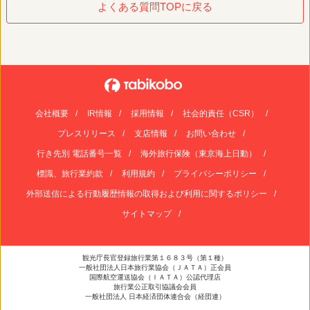
よくある質問TOPに戻る
会社概要
IR情報
採用情報
社会的責任（CSR）
プレスリリース
支店情報
お問い合わせ
行き先別 電話番号一覧
海外旅行保険（東京海上日動）
標識、旅行業約款
利用規約
プライバシーポリシー
外部送信による行動履歴情報の取得および利用に関するポリシー
サイトマップ
観光庁長官登録旅行業第１６８３号（第１種）
一般社団法人日本旅行業協会（ＪＡＴＡ）正会員
国際航空運送協会（ＩＡＴＡ）公認代理店
旅行業公正取引協議会会員
一般社団法人 日本経済団体連合会（経団連）