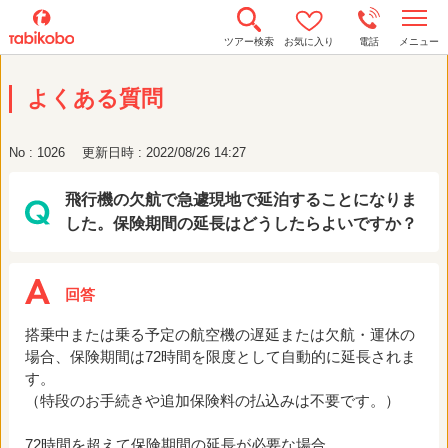
t
ツアー検索
お気に入り
電話
メニュー
o
g
g
よくある質問
l
e
n
a
No : 1026
更新日時 : 2022/08/26 14:27
v
i
g
飛行機の欠航で急遽現地で延泊することになりま
a
t
した。保険期間の延長はどうしたらよいですか？
i
o
n
搭乗中または乗る予定の航空機の遅延または欠航・運休の
場合、保険期間は72時間を限度として自動的に延長されま
す。
（特段のお手続きや追加保険料の払込みは不要です。）
72時間を超えて保険期間の延長が必要な場合