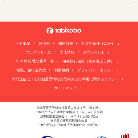
会社概要
IR情報
採用情報
社会的責任（CSR）
プレスリリース
支店情報
お問い合わせ
行き先別 電話番号一覧
海外旅行保険（東京海上日動）
標識、旅行業約款
利用規約
プライバシーポリシー
外部送信による行動履歴情報の取得および利用に関するポリシー
サイトマップ
観光庁長官登録旅行業第１６８３号（第１種）
一般社団法人日本旅行業協会（ＪＡＴＡ）正会員
国際航空運送協会（ＩＡＴＡ）公認代理店
旅行業公正取引協議会会員
一般社団法人 日本経済団体連合会（経団連）