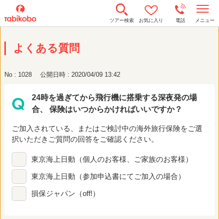
t
ツアー検索
お気に入り
電話
メニュー
o
g
g
よくある質問
l
e
n
a
No : 1028
公開日時 : 2020/04/09 13:42
v
i
g
24時を過ぎてから飛行機に搭乗する深夜発の場
a
t
合、 保険はいつからかければいいですか？
i
o
n
ご加入されている、またはご検討中の海外旅行保険をご選
択いただきご質問の回答をご確認ください。
東京海上日動（個人のお客様、ご家族のお客様）
東京海上日動（参加申込書にてご加入の場合）
損保ジャパン（off!）