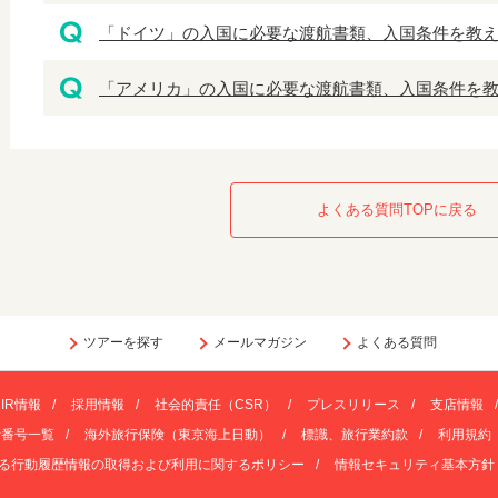
「ドイツ」の入国に必要な渡航書類、入国条件を教
「アメリカ」の入国に必要な渡航書類、入国条件を
よくある質問TOPに戻る
ツアーを探す
メールマガジン
よくある質問
IR情報
採用情報
社会的責任（CSR）
プレスリリース
支店情報
話番号一覧
海外旅行保険（東京海上日動）
標識、旅行業約款
利用規約
る行動履歴情報の取得および利用に関するポリシー
情報セキュリティ基本方針