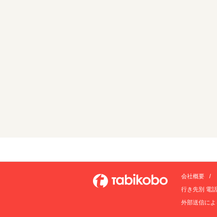
会社概要
行き先別 電
外部送信によ