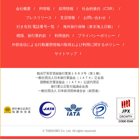
会社概要
IR情報
採用情報
社会的責任（CSR）
プレスリリース
支店情報
お問い合わせ
行き先別 電話番号一覧
海外旅行保険（東京海上日動）
標識、旅行業約款
利用規約
プライバシーポリシー
外部送信による行動履歴情報の取得および利用に関するポリシー
サイトマップ
観光庁長官登録旅行業第１６８３号（第１種）
一般社団法人日本旅行業協会（ＪＡＴＡ）正会員
国際航空運送協会（ＩＡＴＡ）公認代理店
旅行業公正取引協議会会員
一般社団法人 日本経済団体連合会（経団連）
© TABIKOBO Co. Ltd. All rights reserved.