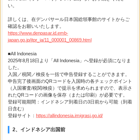
い。
詳しくは、在デンパサール日本国総領事館のサイトからご
確認をお願いいたします。
https://www.denpasar.id.emb-
japan.go.jp/itpr_ja/11_000001_00869.html
■All Indonesia
2025年8月18日より「All Indonesia」へ登録が必須になりま
した。
入国／税関／検疫を一括で申告登録することができます。
申告完了後画面のQRコードを入国時の各チェックポイント
（入国審査/税関/検疫）で提示を求められますので、表示さ
れたQRコードの画像を保存（または印刷）が必要です。
登録可能期間：インドネシア到着日の3日前から可能（到着
日含む）
登録サイト：
https://allindonesia.imigrasi.go.id/
2、インドネシア出国前