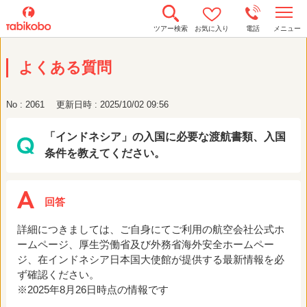
t
ツアー検索
お気に入り
電話
メニュー
o
g
g
よくある質問
l
e
n
a
No : 2061
更新日時 : 2025/10/02 09:56
v
i
g
「インドネシア」の入国に必要な渡航書類、入国
a
t
条件を教えてください。
i
o
n
詳細につきましては、ご自身にてご利用の航空会社公式ホ
ームページ、厚生労働省及び外務省海外安全ホームペー
ジ、在インドネシア日本国大使館が提供する最新情報を必
ず確認ください。
※2025年8月26日時点の情報です