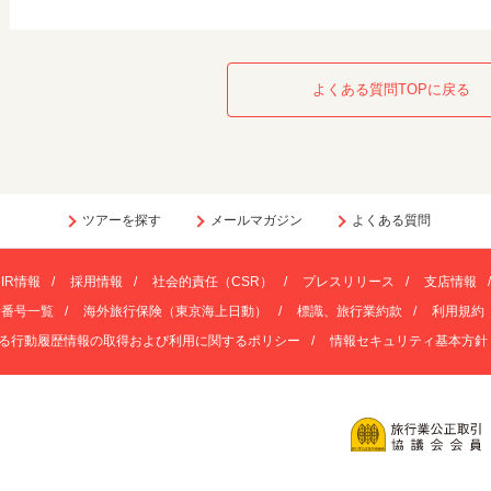
よくある質問TOPに戻る
ツアーを探す
メールマガジン
よくある質問
IR情報
採用情報
社会的責任（CSR）
プレスリリース
支店情報
話番号一覧
海外旅行保険（東京海上日動）
標識、旅行業約款
利用規約
る行動履歴情報の取得および利用に関するポリシー
情報セキュリティ基本方針