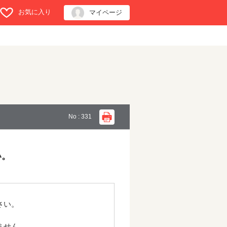
お気に入り
マイページ
No : 331
い。
さい。
ません。