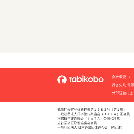
会社概要
行き先別 電
外部送信によ
観光庁長官登録旅行業第１６８３号（第１種）
一般社団法人日本旅行業協会（ＪＡＴＡ）正会員
国際航空運送協会（ＩＡＴＡ）公認代理店
旅行業公正取引協議会会員
一般社団法人 日本経済団体連合会（経団連）