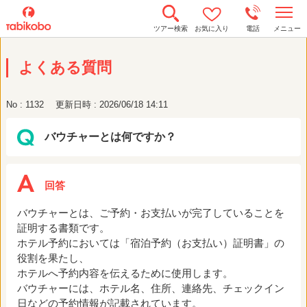
t
ツアー検索
お気に入り
電話
メニュー
o
g
g
よくある質問
l
e
n
a
No : 1132
更新日時 : 2026/06/18 14:11
v
i
g
バウチャーとは何ですか？
a
t
i
o
n
バウチャーとは、ご予約・お支払いが完了していることを
証明する書類です。
ホテル予約においては「宿泊予約（お支払い）証明書」の
役割を果たし、
ホテルへ予約内容を伝えるために使用します。
バウチャーには、ホテル名、住所、連絡先、チェックイン
日などの予約情報が記載されています。