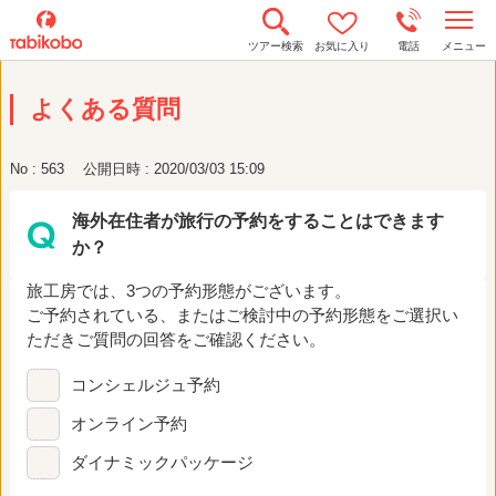
t
ツアー検索
お気に入り
電話
メニュー
o
g
g
よくある質問
l
e
n
a
No : 563
公開日時 : 2020/03/03 15:09
v
i
g
海外在住者が旅行の予約をすることはできます
a
t
か？
i
o
n
旅工房では、3つの予約形態がございます。
ご予約されている、またはご検討中の予約形態をご選択い
ただきご質問の回答をご確認ください。
コンシェルジュ予約
オンライン予約
ダイナミックパッケージ