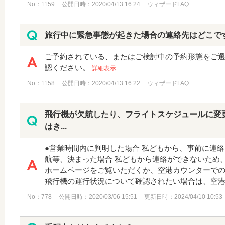
No：1159
公開日時：2020/04/13 16:24
ウィザードFAQ
旅行中に緊急事態が起きた場合の連絡先はどこで
ご予約されている、またはご検討中の予約形態をご
認ください。
詳細表示
No：1158
公開日時：2020/04/13 16:22
ウィザードFAQ
飛行機が欠航したり、フライトスケジュールに変
はき...
●営業時間内に判明した場合 私どもから、事前に連絡
航等、決まった場合 私どもから連絡ができないため
ホームページをご覧いただくか、空港カウンターで
飛行機の運行状況について確認されたい場合は、空港緊
No：778
公開日時：2020/03/06 15:51
更新日時：2024/04/10 10:53