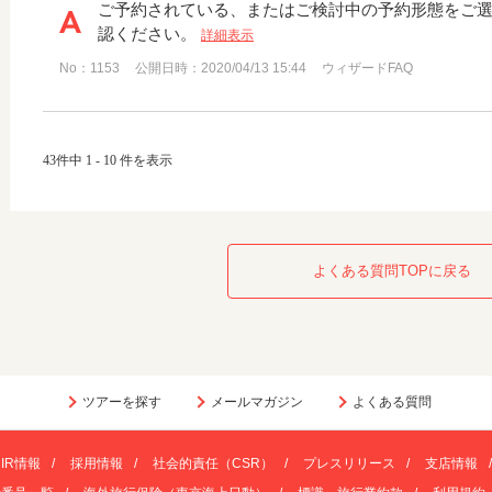
ご予約されている、またはご検討中の予約形態をご
認ください。
詳細表示
No：1153
公開日時：2020/04/13 15:44
ウィザードFAQ
43件中 1 - 10 件を表示
よくある質問TOPに戻る
ツアーを探す
メールマガジン
よくある質問
IR情報
採用情報
社会的責任（CSR）
プレスリリース
支店情報